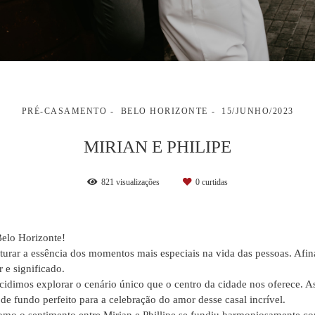
PRÉ-CASAMENTO
BELO HORIZONTE
15/JUNHO/2023
MIRIAN E PHILIPE
821
visualizações
0
curtidas
elo Horizonte!
urar a essência dos momentos mais especiais na vida das pessoas. Afinal
 e significado.
cidimos explorar o cenário único que o centro da cidade nos oferece. As r
e fundo perfeito para a celebração do amor desse casal incrível.
mo o sentimento entre Mirian e Phillipe se fundiu harmoniosamente com