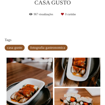
CASA GUSTO
967
visualizações
0
curtidas
Tags
casa gusto
fotografia gastronomica